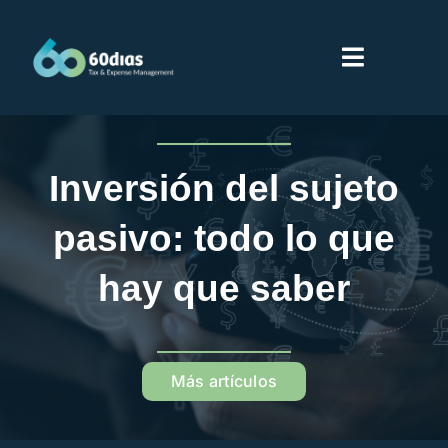
Saltar
al
Toggle
contenido
Navigati
Inicio
Inversión del sujeto
Servicios
pasivo: todo lo que
Sobre 60dias
hay que saber
Partners
Más artículos
Proveedores