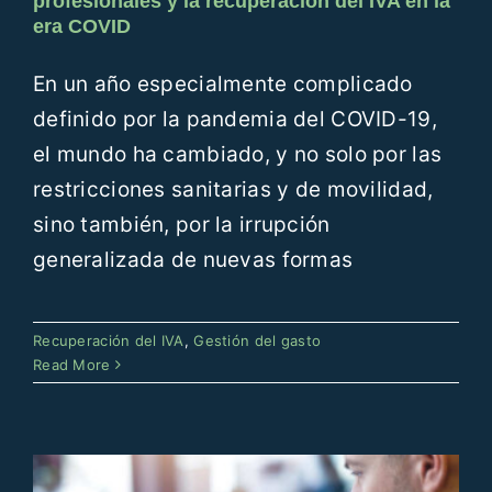
profesionales y la recuperación del IVA en la
era COVID
En un año especialmente complicado
definido por la pandemia del COVID-19,
el mundo ha cambiado, y no solo por las
restricciones sanitarias y de movilidad,
sino también, por la irrupción
generalizada de nuevas formas
Novedades del Suministro
Recuperación del IVA
,
Gestión del gasto
Inmediato de información (SII)
Read More
Gestión del gasto