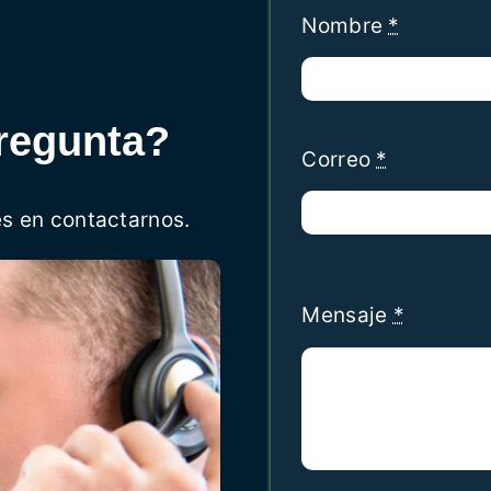
Nombre
*
regunta?
Correo
*
es en contactarnos.
Mensaje
*