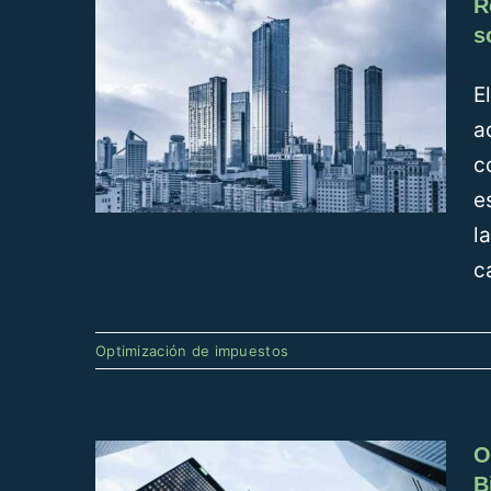
R
s
E
a
c
e
l
c
Obtención de liquidez
mediante el Impuesto
Optimización de impuestos
sobre Bienes
Inmuebles
Optimización de impuestos
O
B