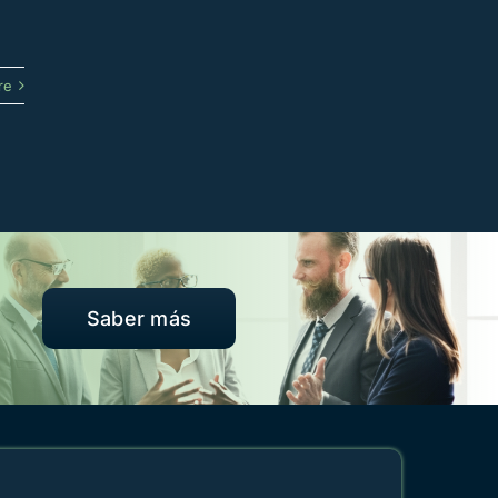
re
Saber más