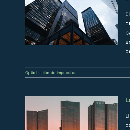
E
q
p
e
d
La optimización de los
Optimización de impuestos
tributos locales
Optimización de impuestos
L
U
g