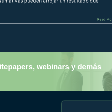
stimativas pueden arrojar un resultado que
Read Mo
itepapers, webinars y demás