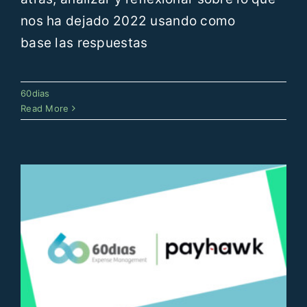
nos ha dejado 2022 usando como
base las respuestas
Payhawk y 60dias impulsan la
gestión de gastos del T&E en
60dias
Europa con una nueva alianza
Read More
60dias