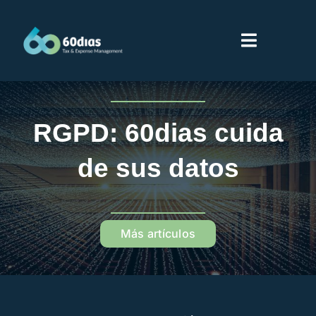
Saltar
al
Toggle
contenido
Navigati
Inicio
RGPD: 60dias cuida
Servicios
de sus datos
Sobre 60dias
Más artículos
Partners
Proveedores