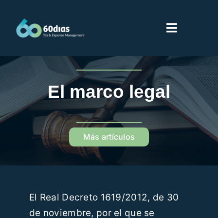
Saltar
al
Toggle
contenido
Navigati
Inicio
El marco legal
Servicios
Sobre 60dias
Más artículos
Partners
El Real Decreto 1619/2012, de 30
Proveedores
de noviembre, por el que se