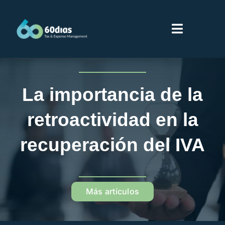
Saltar
al
Toggle
contenido
Navigati
Inicio
La importancia de la
Servicios
retroactividad en la
Sobre 60dias
recuperación del IVA
Partners
Más artículos
Proveedores