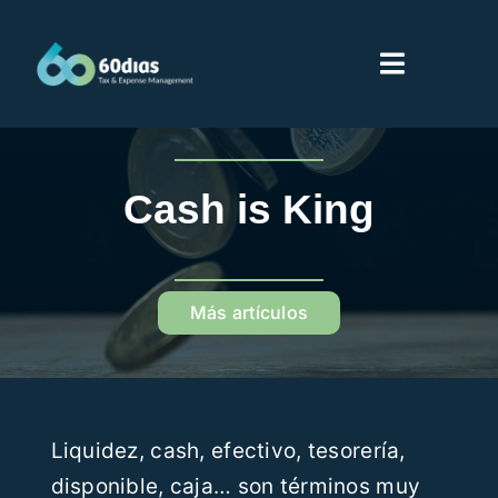
Saltar
al
Toggle
contenido
Navigati
Inicio
Cash is King
Servicios
Sobre 60dias
Más artículos
Partners
Liquidez, cash, efectivo, tesorería,
Proveedores
disponible, caja… son términos muy