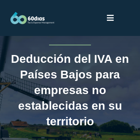
Saltar
al
Toggle
contenido
Navigati
Inicio
Deducción del IVA en
Servicios
Países Bajos para
Sobre 60dias
empresas no
establecidas en su
Partners
territorio
Proveedores