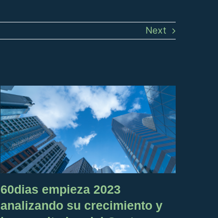
Next
60dias empieza 2023
Nue
analizando su crecimiento y
60d