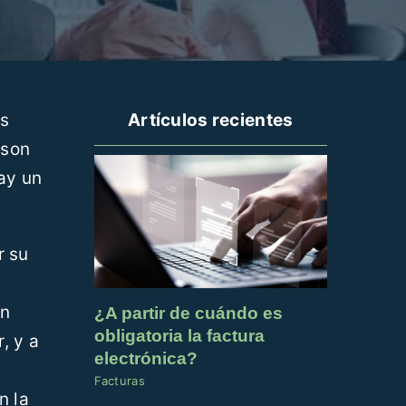
os
Artículos recientes
 son
ay un
r su
an
¿A partir de cuándo es
obligatoria la factura
, y a
electrónica?
Facturas
n la