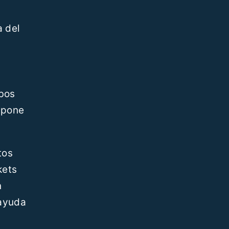
a del
ibos
upone
tos
kets
n
 ayuda