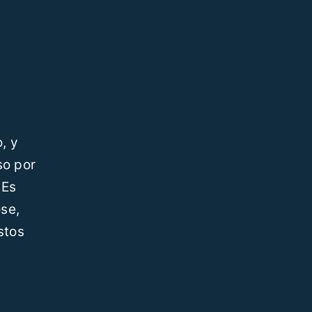
, y
so por
 Es
ose,
stos