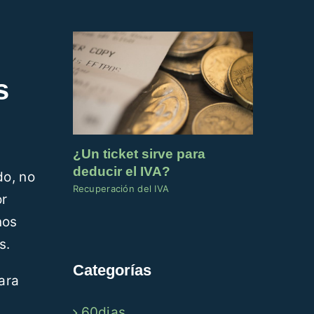
s
¿Un ticket sirve para
deducir el IVA?
do, no
Recuperación del IVA
or
nos
s.
Categorías
ara
60dias