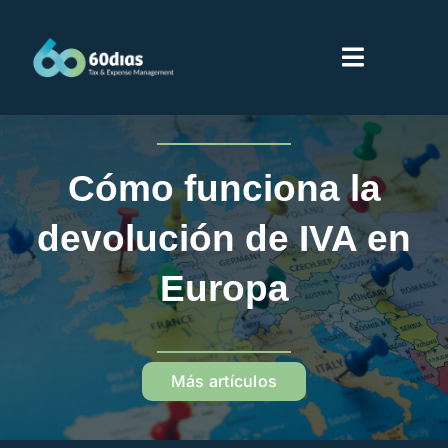
Saltar
al
Toggle
contenido
Navigati
Inicio
Cómo funciona la
Servicios
devolución de IVA en
Sobre 60dias
Europa
Partners
Más artículos
Proveedores