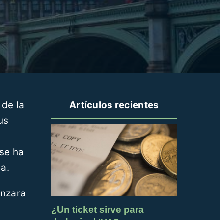
 de la
Artículos recientes
us
 se ha
da.
anzara
¿Un ticket sirve para