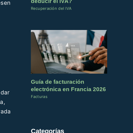
deducir el IVA?
esen
Recuperación del IVA
Guía de facturación
electrónica en Francia 2026
ndar
Facturas
a,
erada
Categorías