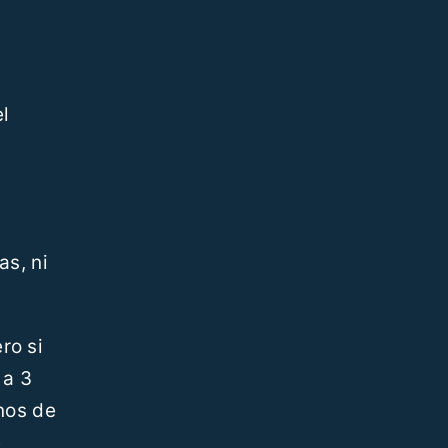
el
as, ni
ro si
 a 3
nos de
e