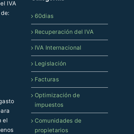
el IVA
 de:
60dias
Recuperación del IVA
IVA Internacional
Legislación
Facturas
Optimización de
 gasto
impuestos
para
 el
Comunidades de
menos
propietarios