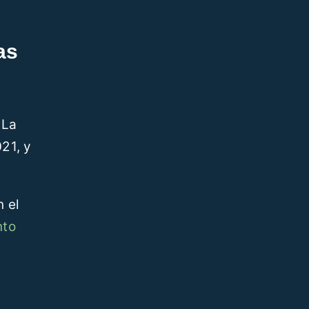
as
 La
021, y
n el
nto