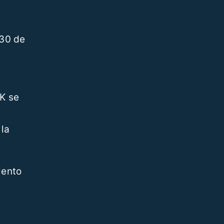
 30 de
UK se
 la
iento