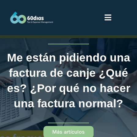
Saltar
al
Toggle
contenido
Navigati
Inicio
Me están pidiendo una
Servicios
factura de canje ¿Qué
Sobre 60dias
es? ¿Por qué no hacer
una factura normal?
Partners
Proveedores
Más artículos