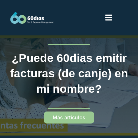
Saltar
al
Toggle
contenido
Navigati
Inicio
¿Puede 60dias emitir
Servicios
facturas (de canje) en
Sobre 60dias
mi nombre?
Partners
Más artículos
Proveedores