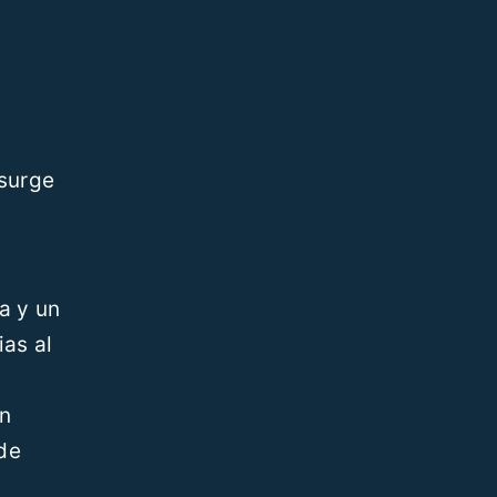
surge
a y un
as al
in
 de