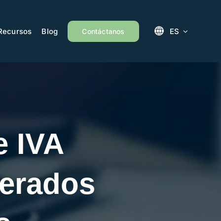
Recursos
Blog
ES
Contáctanos
e IVA
perados