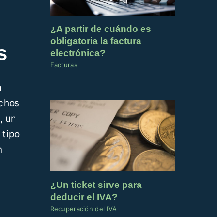
¿A partir de cuándo es
obligatoria la factura
s
electrónica?
Facturas
a
uchos
, un
 tipo
n
n
¿Un ticket sirve para
deducir el IVA?
Recuperación del IVA