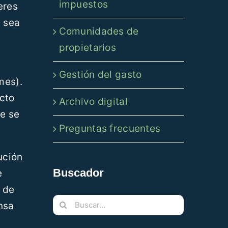
impuestos
eres
y sea
Comunidades de
propietarios
Gestión del gasto
mes).
cto
Archivo digital
ue se
Preguntas frecuentes
ución
Buscador
e
 de
Buscar:
nsa