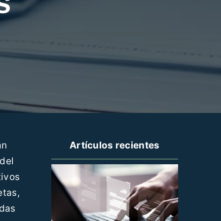
s
án
Artículos recientes
 del
tivos
etas,
adas