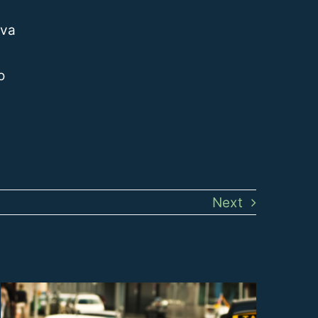
iva
o
Next