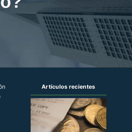
lo?
ión
Artículos recientes
n