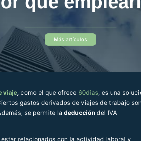
or qué emplear
Más artículos
 viaje
,
como el que ofrece
60dias
, es una soluc
 Ciertos gastos derivados de viajes de trabajo so
Además, se permite la
deducción
del IVA
 estar relacionados con la actividad laboral y