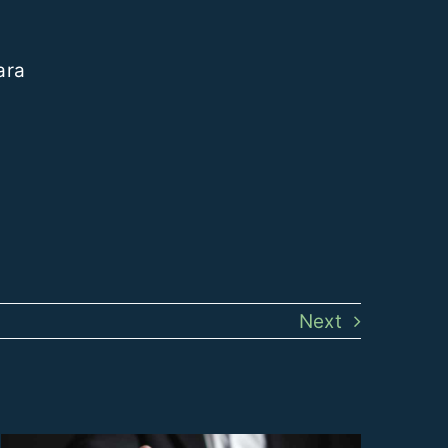
ara
Next