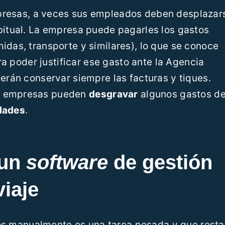
mpresas, a veces sus empleados deben desplazar
abitual. La empresa puede pagarles los gastos
idas, transporte y similares), lo que se conoce
ra poder justificar ese gasto ante la Agencia
berán conservar siempre las facturas y tiques.
as empresas pueden
desgravar
algunos gastos d
dades
.
 un
software
de gestión
viaje
os manualmente es una tarea pesada y que resta