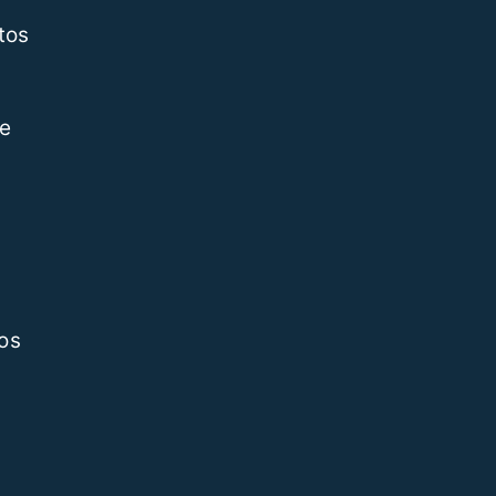
tos
de
tos