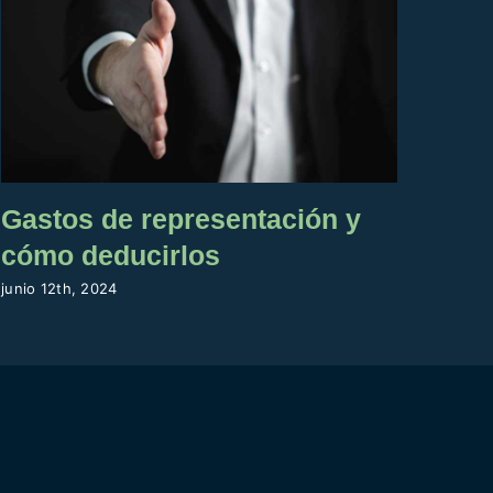
Gastos de representación y
La 
cómo deducirlos
su 
cad
junio 12th, 2024
octubr