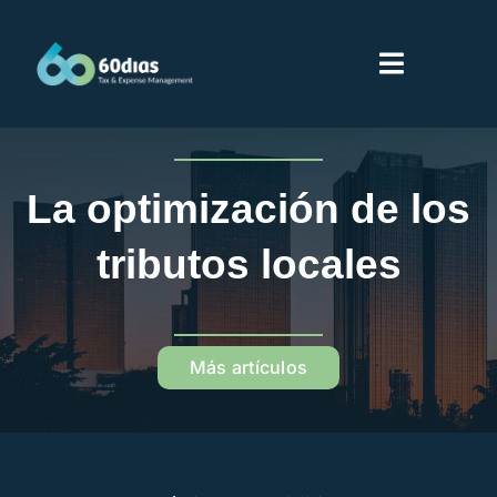
Saltar
al
Toggle
contenido
Navigati
Inicio
La optimización de los
Servicios
tributos locales
Sobre 60dias
Más artículos
Partners
Proveedores