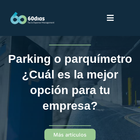
Saltar
al
Toggle
contenido
Navigati
Inicio
Parking o parquímetro
Servicios
¿Cuál es la mejor
Sobre 60dias
opción para tu
empresa?
Partners
Proveedores
Más artículos