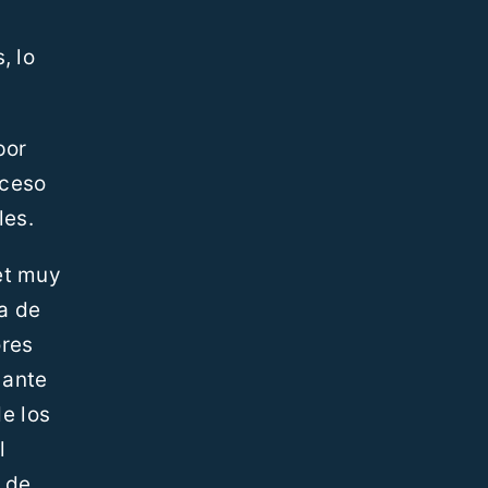
, lo
por
oceso
les.
et muy
a de
ores
 ante
e los
l
d de