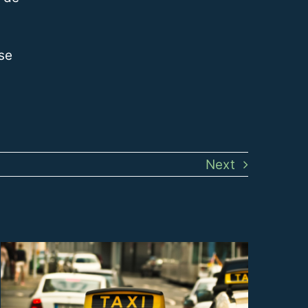
se
Next