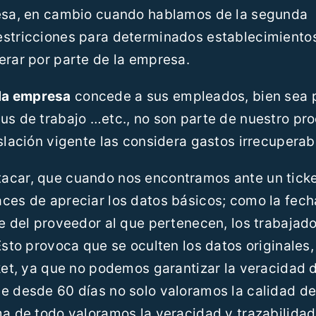
resa, en cambio cuando hablamos de la segunda
estricciones para determinados establecimientos
erar por parte de la empresa.
 la empresa
concede a sus empleados, bien sea 
us de trabajo …etc., no son parte de nuestro pr
slación vigente las considera gastos irrecuperab
tacar, que cuando nos encontramos ante un tick
aces de apreciar los datos básicos; como la fech
re del proveedor al que pertenecen, los trabajad
Esto provoca que se oculten los datos originales,
cket, ya que no podemos garantizar la veracidad d
e desde 60 días no solo valoramos la calidad de
ma de todo valoramos la veracidad y trazabilida