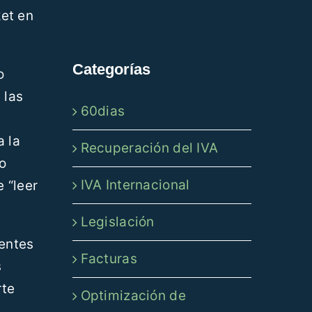
ket en
Categorías
o
 las
60dias
a la
Recuperación del IVA
do
IVA Internacional
 “leer
Legislación
ientes
Facturas
s
rte
Optimización de