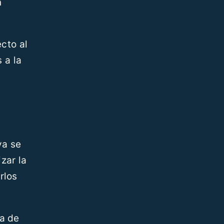
n
cto al
 a la
ya se
zar la
rlos
ta de