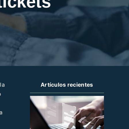
tickets
la
Artículos recientes
o
a