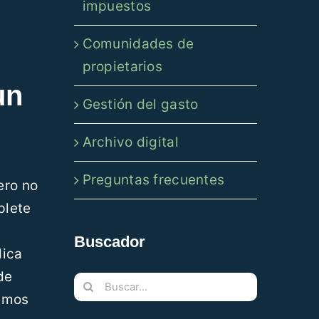
impuestos
Comunidades de
propietarios
un
Gestión del gasto
Archivo digital
Preguntas frecuentes
ero no
plete
Buscador
dica
de
Buscar:
remos