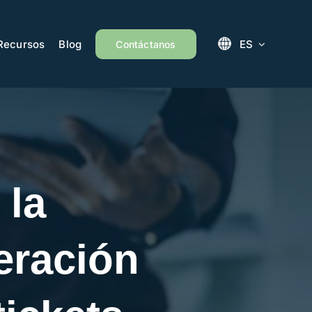
Recursos
Blog
ES
Contáctanos
 la
eración