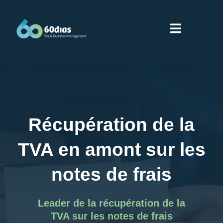
Skip
to
Toggle
content
Navigati
Home
Services
Récupération de la
Nous
TVA en amont sur les
notes de frais
Nos partenaires
Leader de la récupération de la
Fournisseurs
TVA sur les notes de frais